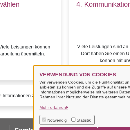
wählen
4. Kommunikation
Viele Leistungen sind an
Viele Leistungen können
Dort haben Sie einen Üb
earbeitung übermitteln.
können mit uns
VERWENDUNG VON COOKIES
Wir verwenden Cookies, um die Funktionalität uns
anbieten zu können und die Zugriffe auf unsere W
Informationen möglicherweise mit weiteren Daten
e Informationen zur BundID finden Sie auf der
FAQ-Seite des B
Rahmen Ihrer Nutzung der Dienste gesammelt h
Mehr erfahren
Notwendig
Statistik