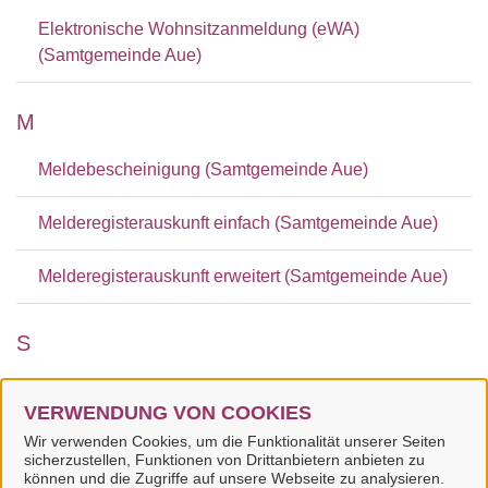
Elektronische Wohnsitzanmeldung (eWA)
(Samtgemeinde Aue)
M
Meldebescheinigung (Samtgemeinde Aue)
Melderegisterauskunft einfach (Samtgemeinde Aue)
Melderegisterauskunft erweitert (Samtgemeinde Aue)
S
Schwerbehindertenausweis, Beiblatt zum
VERWENDUNG VON COOKIES
Schwerbehindertenausweis, Feststellung einer
Wir verwenden Cookies, um die Funktionalität unserer Seiten
Behinderung und Zuerkennung von Merkzeichen -
sicherzustellen, Funktionen von Drittanbietern anbieten zu
Antrag (Landkreis Uelzen)
können und die Zugriffe auf unsere Webseite zu analysieren.