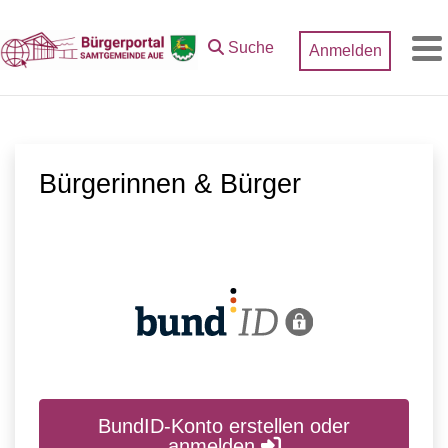
Zum Hauptinhalt springen
Suche
Anmelden
M
Bürgerinnen & Bürger
BundID-Konto erstellen oder
anmelden