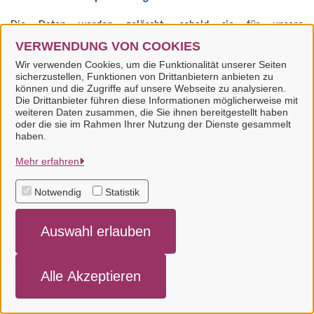
Die Daten werden gelöscht, sobald sie für unsere
Aufzeichnungszwecke nicht mehr benötigt werden. Die
VERWENDUNG VON COOKIES
verschiedenen Cookies auf unserer Website haben die
Wir verwenden Cookies, um die Funktionalität unserer Seiten
folgenden Speicherdauer:
sicherzustellen, Funktionen von Drittanbietern anbieten zu
können und die Zugriffe auf unsere Webseite zu analysieren.
Die Drittanbieter führen diese Informationen möglicherweise mit
pk_ses.*: wird für 30 Minuten gespeichert; die
weiteren Daten zusammen, die Sie ihnen bereitgestellt haben
Speicherung endet ebenfalls, wenn Sie Ihre Einwilligung
oder die sie im Rahmen Ihrer Nutzung der Dienste gesammelt
haben.
widerrufen
_pk_id.*: wird für 13 Monate gespeichert; die
Mehr erfahren
Speicherung endet ebenfalls, wenn Sie Ihre Einwilligung
widerrufen
Notwendig
Statistik
Pk_ref*: wird für 6 Monate gespeichert; die Speicherung
endet ebenfalls, wenn Sie Ihre Einwilligung widerrufen
Auswahl erlauben
Pk_cvar*: wird für 30 Minuten gespeichert; die
Speicherung endet ebenfalls, wenn Sie Ihre Einwilligung
widerrufen.
Alle Akzeptieren
MATOMO_SESSID: wird für 14 Tage gespeichert