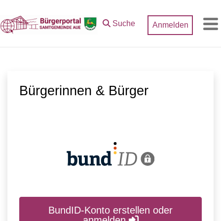
Zum Hauptinhalt springen
Suche
Anmelden
M
Bürgerinnen & Bürger
BundID-Konto erstellen oder
anmelden